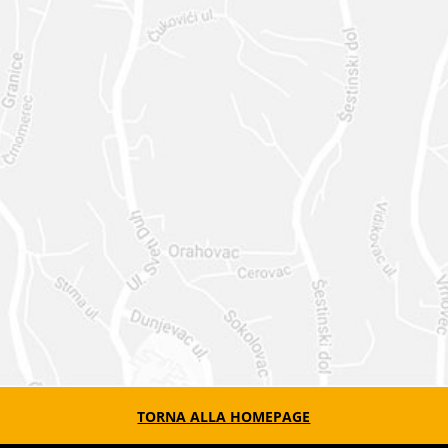
ACCONSENTO AL TRATTAMENTO DATI
SECONDO LA PRIVACY POLICY DI QUESTO
SITO WEB
=
9 + 11
INVIA
RICHIESTA
TORNA ALLA HOMEPAGE