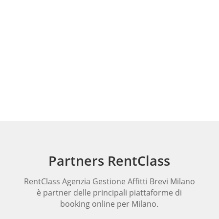
proprietario, all’immobile, all’ospite.
La soddisfazione del cliente è per noi
prioritaria
.
In questo contesto i nostri valori e la nostra
mission si traducono in un servizio di gestione
a 360°, per assicurare piena soddisfazione.
Partners RentClass
RentClass Agenzia Gestione Affitti Brevi Milano
è partner delle principali piattaforme di
booking online per Milano.