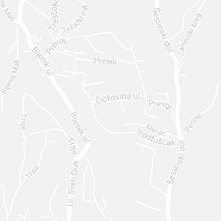
Compila il form, o
chiamaci direttamente
al numero
+39.02.89051681
Il nostro staff è a tua
completa disposizione!